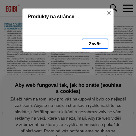
×
Produkty na stránce
Zavřít
Aby web fungoval tak, jak ho znáte (souhlas
s cookies)
Záleží nám na tom, aby pro vás nakupování bylo co nejlepší
zážitkem. Abyste na našich stránkách rychle našli to, co
hledáte, ušetřili spoustu klikání a nezobrazovaly se vám
reklamy na věci, které vás nezajímají. Abyste web viděli
v zobrazení na které jste zvyklí a nemuseli se pokaždé
přihlašovat. Proto od vás potřebujeme souhlas se