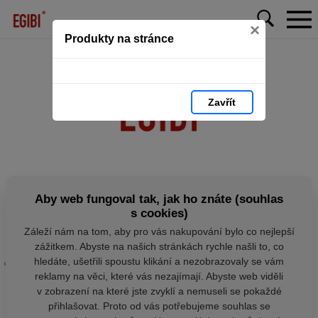
×
Produkty na stránce
Zavřít
Aby web fungoval tak, jak ho znáte (souhlas
s cookies)
Záleží nám na tom, aby pro vás nakupování bylo co nejlepší
zážitkem. Abyste na našich stránkách rychle našli to, co
hledáte, ušetřili spoustu klikání a nezobrazovaly se vám
reklamy na věci, které vás nezajímají. Abyste web viděli
v zobrazení na které jste zvyklí a nemuseli se pokaždé
přihlašovat. Proto od vás potřebujeme souhlas se