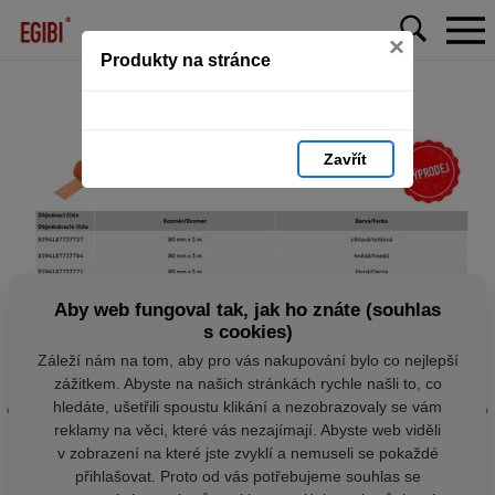
×
Produkty na stránce
Zavřít
Aby web fungoval tak, jak ho znáte (souhlas
s cookies)
Záleží nám na tom, aby pro vás nakupování bylo co nejlepší
zážitkem. Abyste na našich stránkách rychle našli to, co
hledáte, ušetřili spoustu klikání a nezobrazovaly se vám
reklamy na věci, které vás nezajímají. Abyste web viděli
v zobrazení na které jste zvyklí a nemuseli se pokaždé
přihlašovat. Proto od vás potřebujeme souhlas se